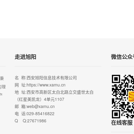
走进旭阳
微信公众
名 称
:西安旭阳信息技术有限公司
秉
网 址
:https://www.xamu.cn
的理
地 址
:西安市高新区太白北路立交盛世太白
产
（红星美凯龙）4单元1107
邮 箱
:web@xamu.cn
电 话
:029-85416822
Q Q
:27671986
在线客服