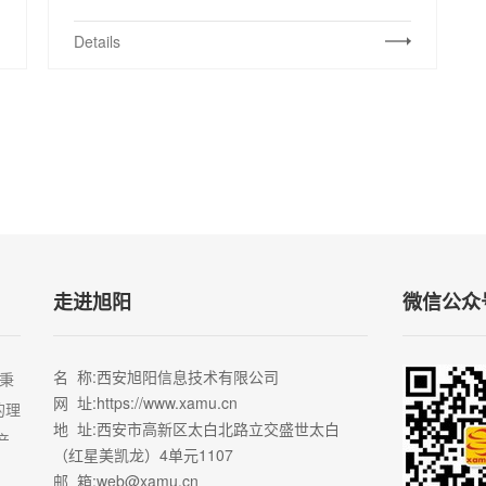
Details
走进旭阳
微信公众
名 称
:西安旭阳信息技术有限公司
秉
网 址
:https://www.xamu.cn
的理
地 址
:西安市高新区太白北路立交盛世太白
产
（红星美凯龙）4单元1107
邮 箱
:web@xamu.cn