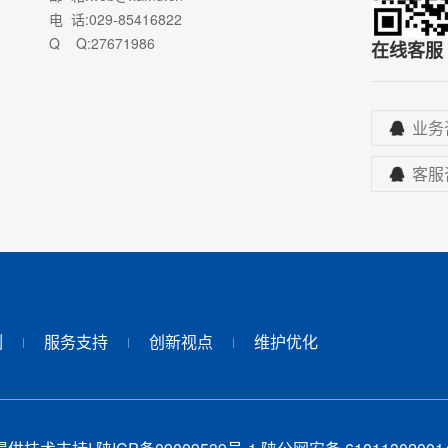
电 话
:029-85416822
Q Q
:27671986
在线客服
业务
客服
例
服务支持
创新视点
维护优化